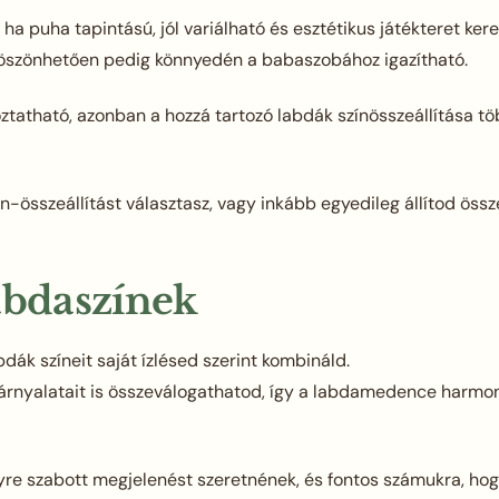
 ha puha tapintású, jól variálható és esztétikus játékteret 
 köszönhetően pedig könnyedén a babaszobához igazítható.
ztatható, azonban a hozzá tartozó labdák színösszeállítása 
összeállítást választasz, vagy inkább egyedileg állítod össze
labdaszínek
dák színeit saját ízlésed szerint kombináld.
 árnyalatait is összeválogathatod, így a labdamedence harmon
élyre szabott megjelenést szeretnének, és fontos számukra, h