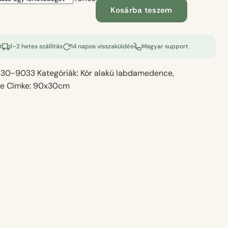
Velvet
Kosárba teszem
sötétbézs,
90x30
cm
t
1–2 hetes szállítás
14 napos visszaküldés
Magyar support
mennyiség
30-9033
Kategóriák:
Kör alakú labdamedence
,
e
Címke:
90x30cm