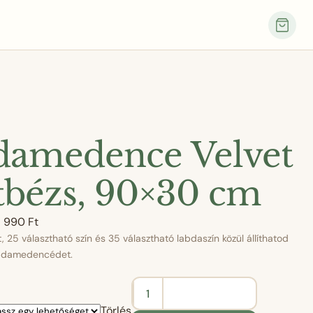
damedence Velvet
tbézs, 90×30 cm
Ártartomány:
7 990
Ft
41
, 25 választható szín és 35 választható labdaszín közül állíthatod
abdamedencédet.
990 Ft
-
47
Labdamedence
990 Ft
Törlés