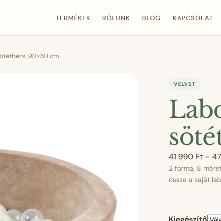
TERMÉKEK
RÓLUNK
BLOG
KAPCSOLAT
ötétbézs, 90×30 cm
VELVET
Lab
söté
41 990
Ft
–
4
2 forma, 8 méret
össze a saját l
Kiegészítő