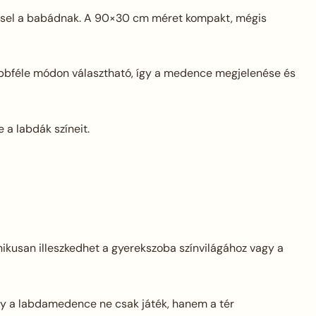
keresel a babádnak. A 90×30 cm méret kompakt, mégis
többféle módon választható, így a medence megjelenése és
 a labdák színeit.
ikusan illeszkedhet a gyerekszoba színvilágához vagy a
ogy a labdamedence ne csak játék, hanem a tér