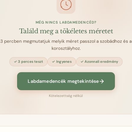
MÉG NINCS LABDAMEDENCÉD?
Találd meg a tökéletes méretet
3 percben megmutatjuk melyik méret passzol a szobádhoz és a
korosztályhoz.
3 perces teszt
Ingyenes
Azonnali eredmény
Labdamedencék megtekintése
Kötelezettség nélkül