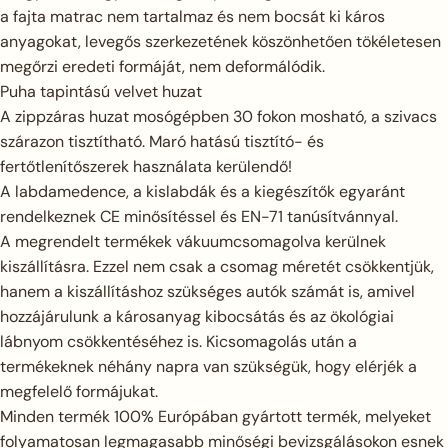
a fajta matrac nem tartalmaz és nem bocsát ki káros
anyagokat, levegős szerkezetének köszönhetően tökéletesen
megőrzi eredeti formáját, nem deformálódik.
Puha tapintású velvet huzat
A zippzáras huzat mosógépben 30 fokon mosható, a szivacs
szárazon tisztítható. Maró hatású tisztító- és
fertőtlenítőszerek használata kerülendő!
A labdamedence, a kislabdák és a kiegészítők egyaránt
rendelkeznek CE minősítéssel és EN-71 tanúsítvánnyal.
A megrendelt termékek vákuumcsomagolva kerülnek
kiszállításra. Ezzel nem csak a csomag méretét csökkentjük,
hanem a kiszállításhoz szükséges autók számát is, amivel
hozzájárulunk a károsanyag kibocsátás és az ökológiai
lábnyom csökkentéséhez is. Kicsomagolás után a
termékeknek néhány napra van szükségük, hogy elérjék a
megfelelő formájukat.
Minden termék 100% Európában gyártott termék, melyeket
folyamatosan legmagasabb minőségi bevizsgálásokon esnek