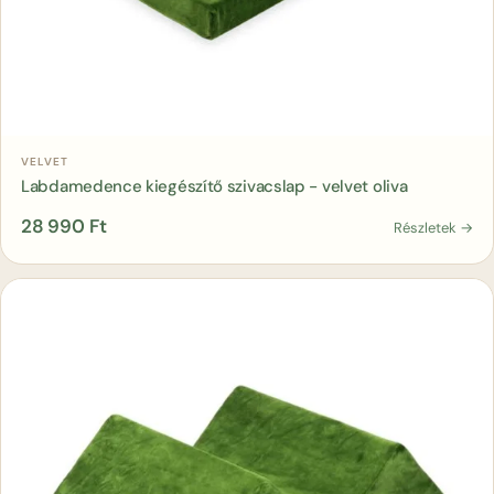
Kosárba
VELVET
Labdamedence kiegészítő szivacslap - velvet oliva
28 990
Ft
Részletek →