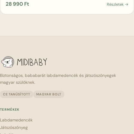
28 990
Ft
Részletek →
Biztonságos, bababarát labdamedencék és játszószőnyegek
magyar szülőknek.
CE TANÚSÍTOTT
MAGYAR BOLT
TERMÉKEK
Labdamedencék
Játszószőnyeg