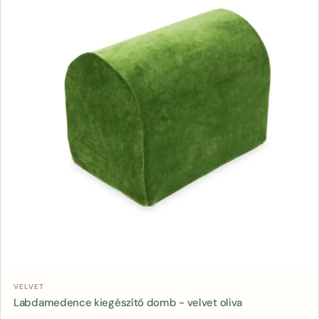
Kosárba
VELVET
Labdamedence kiegészítő domb - velvet oliva