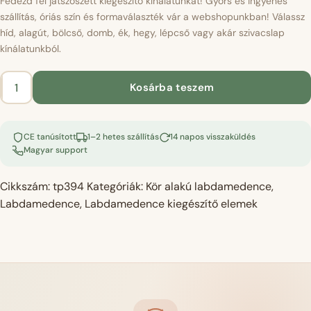
Fedezd fel játszószett kiegészítő kínálatunkat! Gyors és ingyenes
szállítás, óriás szín és formaválaszték vár a webshopunkban! Válassz
híd, alagút, bölcső, domb, ék, hegy, lépcső vagy akár szivacslap
kínálatunkból.
Kosárba teszem
Labdamedence
kiegészítő
lépcső
CE tanúsított
1–2 hetes szállítás
14 napos visszaküldés
–
Magyar support
velvet
olivazöld
Cikkszám:
tp394
Kategóriák:
Kör alakú labdamedence
,
mennyiség
Labdamedence
,
Labdamedence kiegészítő elemek