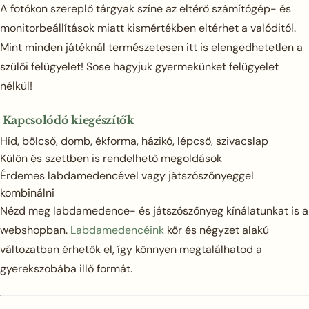
A fotókon szereplő tárgyak színe az eltérő számítógép- és
monitorbeállítások miatt kismértékben eltérhet a valóditól.
Mint minden játéknál természetesen itt is elengedhetetlen a
szülői felügyelet! Sose hagyjuk gyermekünket felügyelet
nélkül!
Kapcsolódó kiegészítők
Híd, bölcső, domb, ékforma, házikó, lépcső, szivacslap
Külön és szettben is rendelhető megoldások
Érdemes labdamedencével vagy játszószőnyeggel
kombinálni
Nézd meg labdamedence- és játszószőnyeg kínálatunkat is a
webshopban.
Labdamedencéink
kör és négyzet alakú
változatban érhetők el, így könnyen megtalálhatod a
gyerekszobába illő formát.