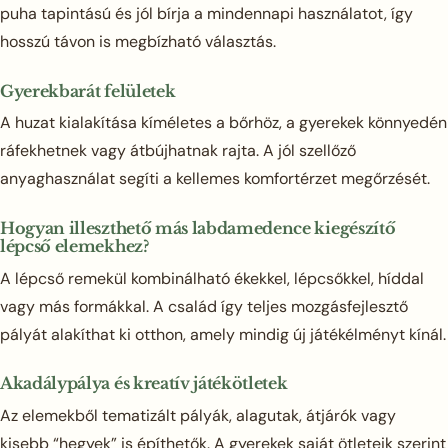
puha tapintású és jól bírja a mindennapi használatot, így
hosszú távon is megbízható választás.
Gyerekbarát felületek
A huzat kialakítása kíméletes a bőrhöz, a gyerekek könnyedén
ráfekhetnek vagy átbújhatnak rajta. A jól szellőző
anyaghasználat segíti a kellemes komfortérzet megőrzését.
Hogyan illeszthető más labdamedence kiegészítő
lépcső elemekhez?
A lépcső remekül kombinálható ékekkel, lépcsőkkel, híddal
vagy más formákkal. A család így teljes mozgásfejlesztő
pályát alakíthat ki otthon, amely mindig új játékélményt kínál.
Akadálypálya és kreatív játékötletek
Az elemekből tematizált pályák, alagutak, átjárók vagy
kisebb “hegyek” is építhetők. A gyerekek saját ötleteik szerint