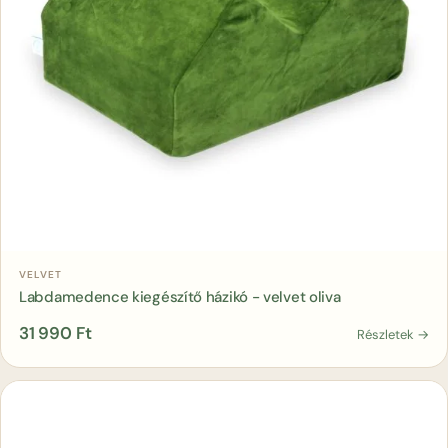
Kosárba
VELVET
Labdamedence kiegészítő házikó - velvet oliva
31 990
Ft
Részletek →