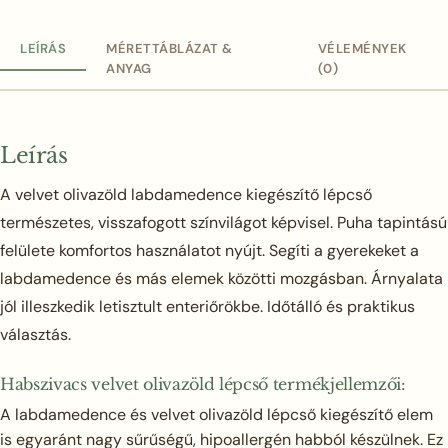
LEÍRÁS
MÉRETTÁBLÁZAT &
VÉLEMÉNYEK
ANYAG
(0)
Leírás
A velvet olivazöld labdamedence kiegészítő lépcső
természetes, visszafogott színvilágot képvisel. Puha tapintású
felülete komfortos használatot nyújt. Segíti a gyerekeket a
labdamedence és más elemek közötti mozgásban. Árnyalata
jól illeszkedik letisztult enteriőrökbe. Időtálló és praktikus
választás.
Habszivacs velvet olivazöld lépcső termékjellemzői:
A labdamedence és velvet olivazöld lépcső kiegészítő elem
is egyaránt nagy sűrűségű, hipoallergén habból készülnek. Ez