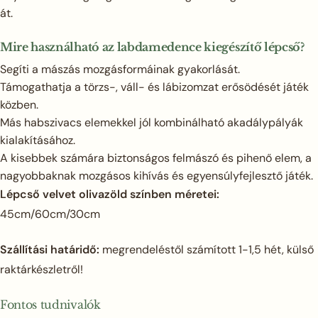
át.
Mire használható az labdamedence kiegészítő lépcső?
Segíti a mászás mozgásformáinak gyakorlását.
Támogathatja a törzs-, váll- és lábizomzat erősödését játék
közben.
Más habszivacs elemekkel jól kombinálható akadálypályák
kialakításához.
A kisebbek számára biztonságos felmászó és pihenő elem, a
nagyobbaknak mozgásos kihívás és egyensúlyfejlesztő játék.
Lépcső velvet olivazöld színben méretei:
45cm/60cm/30cm
Szállítási határidő:
megrendeléstől számított 1-1,5 hét, külső
raktárkészletről!
Fontos tudnivalók