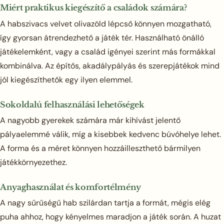
Miért praktikus kiegészítő a családok számára?
A habszivacs velvet olivazöld lépcső könnyen mozgatható,
így gyorsan átrendezhető a játék tér. Használható önálló
játékelemként, vagy a család igényei szerint más formákkal
kombinálva. Az építős, akadálypályás és szerepjátékok mind
jól kiegészíthetők egy ilyen elemmel.
Sokoldalú felhasználási lehetőségek
A nagyobb gyerekek számára már kihívást jelentő
pályaelemmé válik, míg a kisebbek kedvenc búvóhelye lehet.
A forma és a méret könnyen hozzáilleszthető bármilyen
játékkörnyezethez.
Anyaghasználat és komfortélmény
A nagy sűrűségű hab szilárdan tartja a formát, mégis elég
puha ahhoz, hogy kényelmes maradjon a játék során. A huzat