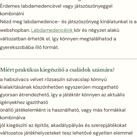
Érdemes labdamedencével vagy játszószőnyeggel
kombinálni
Nézd meg labdamedence- és játszószőnyeg kínálatunkat is a
webshopban.
Labdamedencéink
kör és négyzet alakú
változatban érhetők el, így könnyen megtalálhatod a
gyerekszobába illő formát.
Miért praktikus kiegészítő a családok számára?
a habszivacs velvet rózsaszín szivacslap könnyű
kialakításának köszönhetően egyszerűen mozgatható
gyorsan átrendezhető, így a játéktér könnyen az aktuális
igényekhez igazítható
önálló játékelemként is használható, vagy más formákkal
kombinálva
jól kiegészíti az építős, akadálypályás és szerepjátékokat
változatos játékhelyzeteket tesz lehetővé egyetlen elemmel