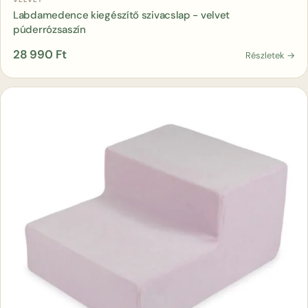
Labdamedence kiegészítő szivacslap - velvet
púderrózsaszín
28 990
Ft
Részletek →