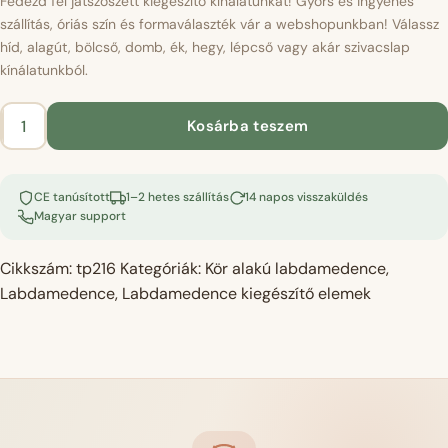
Fedezd fel játszószett kiegészítő kínálatunkat! Gyors és ingyenes
szállítás, óriás szín és formaválaszték vár a webshopunkban! Válassz
híd, alagút, bölcső, domb, ék, hegy, lépcső vagy akár szivacslap
kínálatunkból.
Kosárba teszem
Labdamedence
kiegészítő
szivacslap
CE tanúsított
1–2 hetes szállítás
14 napos visszaküldés
-
Magyar support
velvet
rózsaszín
Cikkszám:
tp216
Kategóriák:
Kör alakú labdamedence
,
mennyiség
Labdamedence
,
Labdamedence kiegészítő elemek