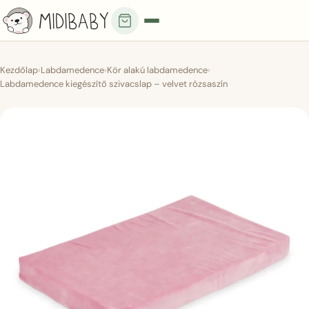
Kezdőlap
›
Labdamedence
›
Kör alakú labdamedence
›
Labdamedence kiegészítő szivacslap – velvet rózsaszín