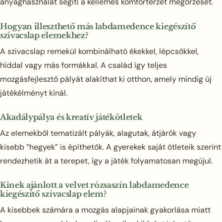
anyaghasználat segíti a kellemes komfortérzet megőrzését.
Hogyan illeszthető más labdamedence kiegészítő
szivacslap elemekhez?
A szivacslap remekül kombinálható ékekkel, lépcsőkkel,
híddal vagy más formákkal. A család így teljes
mozgásfejlesztő pályát alakíthat ki otthon, amely mindig új
játékélményt kínál.
Akadálypálya és kreatív játékötletek
Az elemekből tematizált pályák, alagutak, átjárók vagy
kisebb “hegyek” is építhetők. A gyerekek saját ötleteik szerint
rendezhetik át a terepet, így a játék folyamatosan megújul.
Kinek ajánlott a velvet rózsaszín labdamedence
kiegészítő szivacslap elem?
A kisebbek számára a mozgás alapjainak gyakorlása miatt