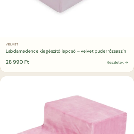
Kosárba
VELVET
Labdamedence kiegészítő lépcső – velvet púderrózsaszín
28 990
Ft
Részletek →