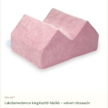
Kosárba
VELVET
Labdamedence kiegészítő házikó - velvet rózsaszín