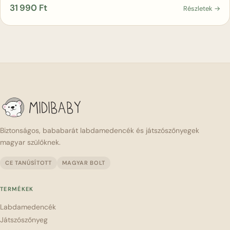
31 990
Ft
Részletek →
Biztonságos, bababarát labdamedencék és játszószőnyegek
magyar szülőknek.
CE TANÚSÍTOTT
MAGYAR BOLT
TERMÉKEK
Labdamedencék
Játszószőnyeg