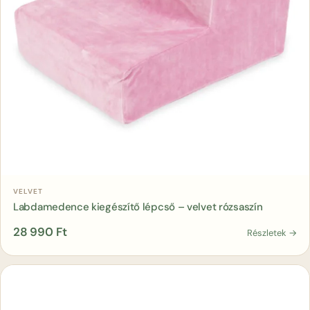
Kosárba
VELVET
Labdamedence kiegészítő lépcső – velvet rózsaszín
28 990
Ft
Részletek →