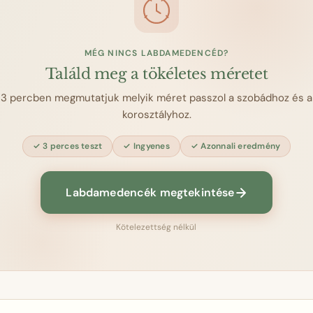
MÉG NINCS LABDAMEDENCÉD?
Találd meg a tökéletes méretet
3 percben megmutatjuk melyik méret passzol a szobádhoz és a
korosztályhoz.
3 perces teszt
Ingyenes
Azonnali eredmény
Labdamedencék megtekintése
Kötelezettség nélkül