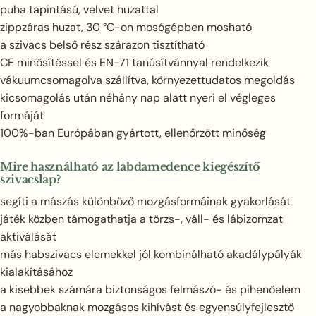
puha tapintású, velvet huzattal
zippzáras huzat, 30 °C-on mosógépben mosható
a szivacs belső rész szárazon tisztítható
CE minősítéssel és EN-71 tanúsítvánnyal rendelkezik
vákuumcsomagolva szállítva, környezettudatos megoldás
kicsomagolás után néhány nap alatt nyeri el végleges
formáját
100%-ban Európában gyártott, ellenőrzött minőség
Mire használható az labdamedence kiegészítő
szivacslap?
segíti a mászás különböző mozgásformáinak gyakorlását
játék közben támogathatja a törzs-, váll- és lábizomzat
aktiválását
más habszivacs elemekkel jól kombinálható akadálypályák
kialakításához
a kisebbek számára biztonságos felmászó- és pihenőelem
a nagyobbaknak mozgásos kihívást és egyensúlyfejlesztő