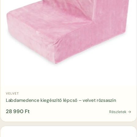
Kosárba
VELVET
Labdamedence kiegészítő lépcső – velvet rózsaszín
28 990
Ft
Részletek →