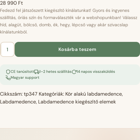
28 990
Ft
Fedezd fel játszószett kiegészítő kínálatunkat! Gyors és ingyenes
szállítás, óriás szín és formaválaszték vár a webshopunkban! Válassz
híd, alagút, bölcső, domb, ék, hegy, lépcső vagy akár szivacslap
kínálatunkból.
Kosárba teszem
Labdamedence
kiegészítő
szivacslap
CE tanúsított
1–2 hetes szállítás
14 napos visszaküldés
-
Magyar support
velvet
púderrózsaszín
Cikkszám:
tp347
Kategóriák:
Kör alakú labdamedence
,
mennyiség
Labdamedence
,
Labdamedence kiegészítő elemek