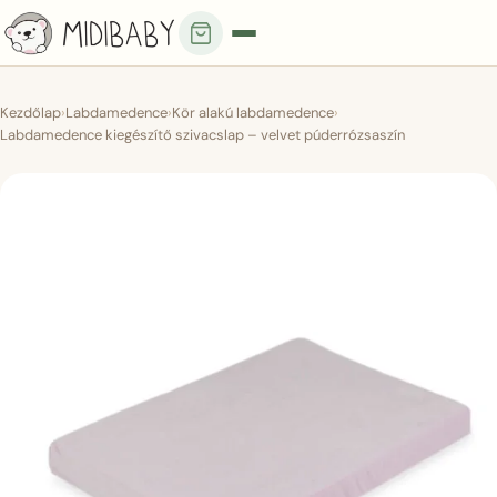
Kezdőlap
›
Labdamedence
›
Kör alakú labdamedence
›
Labdamedence kiegészítő szivacslap – velvet púderrózsaszín