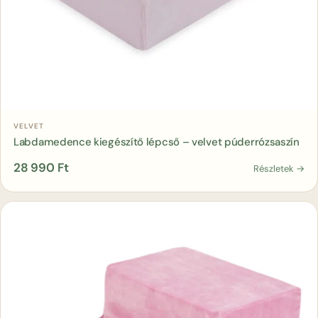
Kosárba
VELVET
Labdamedence kiegészítő lépcső – velvet púderrózsaszín
28 990
Ft
Részletek →