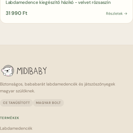
Labdamedence kiegészítő házikó - velvet rózsaszín
31 990
Ft
Részletek →
Biztonságos, bababarát labdamedencék és játszószőnyegek
magyar szülőknek.
CE TANÚSÍTOTT
MAGYAR BOLT
TERMÉKEK
Labdamedencék