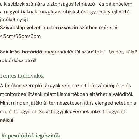
a kisebbek számára biztonságos felmászó- és pihenőelem
a nagyobbaknak mozgásos kihívást és egyensúlyfejlesztő
játékot nyújt
Szivacslap velvet púderrózsaszín színben méretei:
45cm/65cm/6cm
Szállítási határidő:
megrendeléstől számított 1-1,5 hét, külső
raktárkészletről!
Fontos tudnivalók
A fotókon szereplő tárgyak színe az eltérő számítógép- és
monitorbeállítások miatt kismértékben eltérhet a valóditól.
Mint minden játéknál természetesen itt is elengedhetetlen a
szülői felügyelet! Sose hagyjuk gyermekünket felügyelet
nélkül!
Kapcsolódó kiegészítők