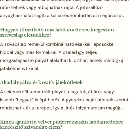
ráfekhetnek vagy átbújhatnak rajta. A jól szellőző
anyaghasználat segíti a kellemes komfortérzet megőrzését.
Hogyan illeszthető más labdamedence kiegészítő
szivacslap elemekhez?
A szivacslap remekül kombinálható ékekkel, lépcsőkkel,
híddal vagy más formákkal. A család így teljes
mozgásfejlesztő pályát alakíthat ki otthon, amely mindig új
játékélményt kínál.
Akadálypálya és kreatív játékötletek
Az elemekből tematizált pályák, alagutak, átjárók vagy
kisebb “hegyek” is építhetők. A gyerekek saját ötleteik szerint
rendezhetik át a terepet, így a játék folyamatosan megújul.
Kinek ajánlott a velvet púderrózsaszín labdamedence
kiegészítő szivacslap elem?