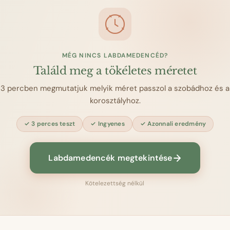
MÉG NINCS LABDAMEDENCÉD?
Találd meg a tökéletes méretet
3 percben megmutatjuk melyik méret passzol a szobádhoz és a
korosztályhoz.
3 perces teszt
Ingyenes
Azonnali eredmény
Labdamedencék megtekintése
Kötelezettség nélkül