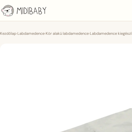
Kezdőlap
›
Labdamedence
›
Kör alakú labdamedence
›
Labdamedence kiegészít