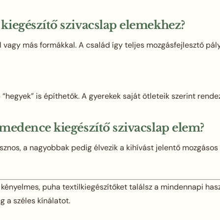
kiegészítő szivacslap elemekhez?
 vagy más formákkal. A család így teljes mozgásfejlesztő pályá
“hegyek” is építhetők. A gyerekek saját ötleteik szerint rende
medence kiegészítő szivacslap elem?
znos, a nagyobbak pedig élvezik a kihívást jelentő mozgásos 
ényelmes, puha textilkiegészítőket találsz a mindennapi haszn
 a széles kínálatot.