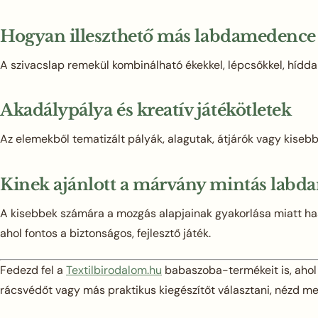
Hogyan illeszthető más labdamedence 
A szivacslap remekül kombinálható ékekkel, lépcsőkkel, híddal
Akadálypálya és kreatív játékötletek
Az elemekből tematizált pályák, alagutak, átjárók vagy kisebb 
Kinek ajánlott a márvány mintás labda
A kisebbek számára a mozgás alapjainak gyakorlása miatt has
ahol fontos a biztonságos, fejlesztő játék.
Fedezd fel a
Textilbirodalom.hu
babaszoba-termékeit is, ahol k
rácsvédőt vagy más praktikus kiegészítőt választani, nézd meg