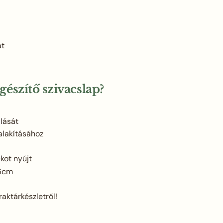
át
észítő szivacslap?
álását
alakításához
kot nyújt
6cm
raktárkészletről!