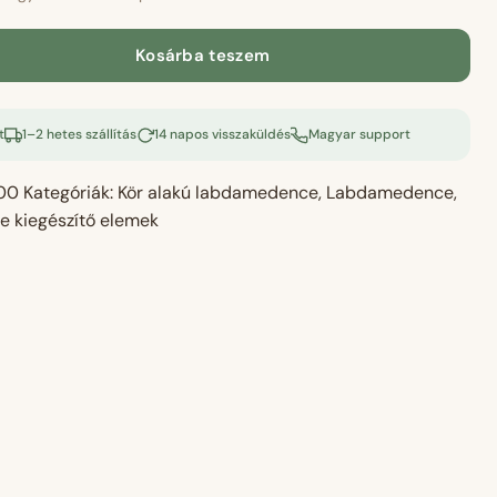
Kosárba teszem
e
t
1–2 hetes szállítás
14 napos visszaküldés
Magyar support
00
Kategóriák:
Kör alakú labdamedence
,
Labdamedence
,
 kiegészítő elemek