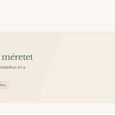
s méretet
zobádhoz és a
mény