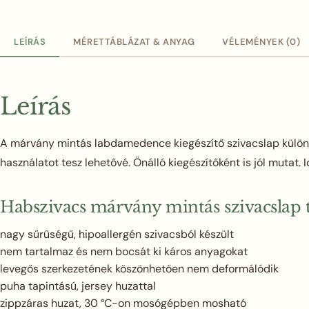
LEÍRÁS
MÉRETTÁBLÁZAT & ANYAG
VÉLEMÉNYEK (0)
Leírás
A márvány mintás labdamedence kiegészítő szivacslap különle
használatot tesz lehetővé. Önálló kiegészítőként is jól mutat. I
Habszivacs márvány mintás szivacslap 
nagy sűrűségű, hipoallergén szivacsból készült
nem tartalmaz és nem bocsát ki káros anyagokat
levegős szerkezetének köszönhetően nem deformálódik
puha tapintású, jersey huzattal
zippzáras huzat, 30 °C-on mosógépben mosható