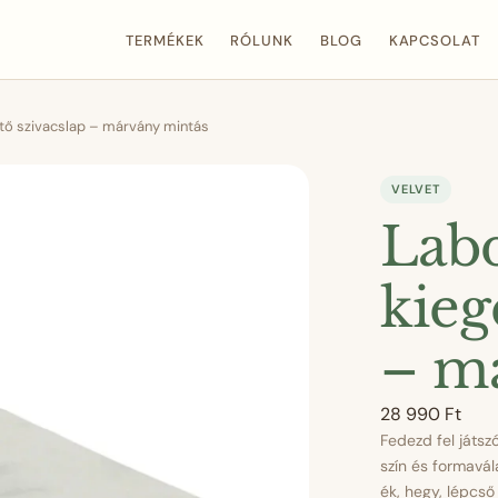
TERMÉKEK
RÓLUNK
BLOG
KAPCSOLAT
ő szivacslap – márvány mintás
VELVET
Lab
kieg
– m
28 990
Ft
Fedezd fel játszó
szín és formavá
ék, hegy, lépcső