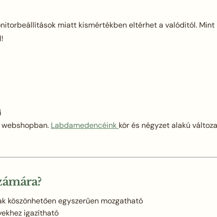
itorbeállítások miatt kismértékben eltérhet a valóditól. Mint
!
i
 a webshopban.
Labdamedencéink
kör és négyzet alakú változ
számára?
nak köszönhetően egyszerűen mozgatható
yekhez igazítható