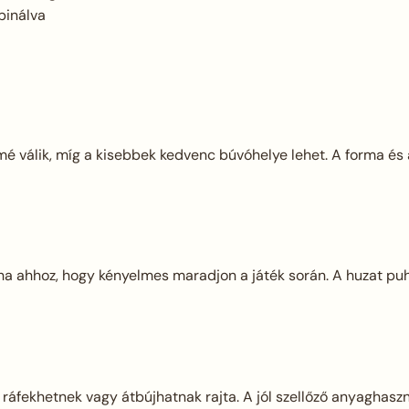
binálva
 válik, míg a kisebbek kedvenc búvóhelye lehet. A forma és 
ha ahhoz, hogy kényelmes maradjon a játék során. A huzat puha
ráfekhetnek vagy átbújhatnak rajta. A jól szellőző anyaghaszn