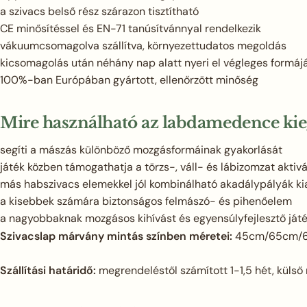
a szivacs belső rész szárazon tisztítható
CE minősítéssel és EN-71 tanúsítvánnyal rendelkezik
vákuumcsomagolva szállítva, környezettudatos megoldás
kicsomagolás után néhány nap alatt nyeri el végleges formáj
100%-ban Európában gyártott, ellenőrzött minőség
Mire használható az labdamedence kieg
segíti a mászás különböző mozgásformáinak gyakorlását
játék közben támogathatja a törzs-, váll- és lábizomzat aktiv
más habszivacs elemekkel jól kombinálható akadálypályák ki
a kisebbek számára biztonságos felmászó- és pihenőelem
a nagyobbaknak mozgásos kihívást és egyensúlyfejlesztő játé
Szivacslap márvány mintás színben méretei:
45cm/65cm/
Szállítási határidő:
megrendeléstől számított 1-1,5 hét, külső 