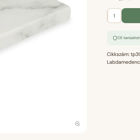
Labdamedenc
kiegészítő
szivacslap
CE tanúsítot
-
márvány
Cikkszám:
tp3
mintás
Labdamedence
mennyiség