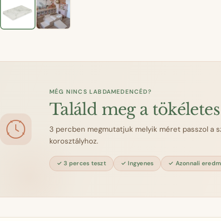
MÉG NINCS LABDAMEDENCÉD?
Találd meg a tökélete
3 percben megmutatjuk melyik méret passzol a s
korosztályhoz.
3 perces teszt
Ingyenes
Azonnali ered