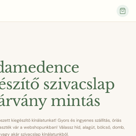
damedence
észítő szivacslap
árvány mintás
szett kiegészítő kínálatunkat! Gyors és ingyenes szállítás, óriás
laszték vár a webshopunkban! Válassz híd, alagút, bölcső, domb,
 vagy akár szivacslap kínálatunkból.