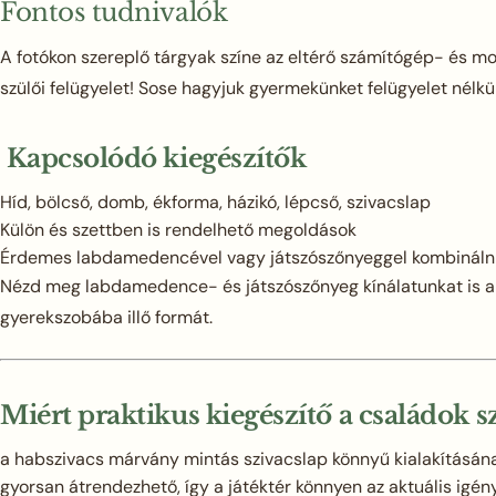
Fontos tudnivalók
A fotókon szereplő tárgyak színe az eltérő számítógép- és mon
szülői felügyelet! Sose hagyjuk gyermekünket felügyelet nélkül
Kapcsolódó kiegészítők
Híd, bölcső, domb, ékforma, házikó, lépcső, szivacslap
Külön és szettben is rendelhető megoldások
Érdemes labdamedencével vagy játszószőnyeggel kombináln
Nézd meg labdamedence- és játszószőnyeg kínálatunkat is
gyerekszobába illő formát.
Miért praktikus kiegészítő a családok 
a habszivacs márvány mintás szivacslap könnyű kialakításá
gyorsan átrendezhető, így a játéktér könnyen az aktuális igén