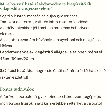
Mire használható a labdamedence kiegészítő ék
világoslila kiegészítő elem?
Segíti a kúszás, mászás és bújás gyakorlását
Támogatja a törzs-, váll- és lábizomzat erősödését.
Akadálypályákhoz jól kombinálható más habszivacs
elemekkel.
A kisebbek számára búvóhely, a nagyobbaknak mozgásos
kihívás.
Labdamedence ék kiegészítő világoslila színben méretei:
45cm/60cm/20cm
Szállítási határidő:
megrendeléstől számított 1-1,5 hét, külső
raktárkészletről!
Fontos tudnivalók
A fotókon szereplő tárgyak színe az eltérő számítógép- és
monitorbeállítások miatt kismértékben eltérhet a valóditól.