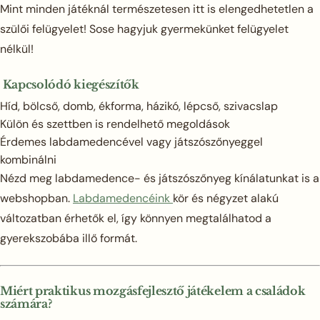
Mint minden játéknál természetesen itt is elengedhetetlen a
szülői felügyelet! Sose hagyjuk gyermekünket felügyelet
nélkül!
Kapcsolódó kiegészítők
Híd, bölcső, domb, ékforma, házikó, lépcső, szivacslap
Külön és szettben is rendelhető megoldások
Érdemes labdamedencével vagy játszószőnyeggel
kombinálni
Nézd meg labdamedence- és játszószőnyeg kínálatunkat is a
webshopban.
Labdamedencéink
kör és négyzet alakú
változatban érhetők el, így könnyen megtalálhatod a
gyerekszobába illő formát.
Miért praktikus mozgásfejlesztő játékelem a családok
számára?