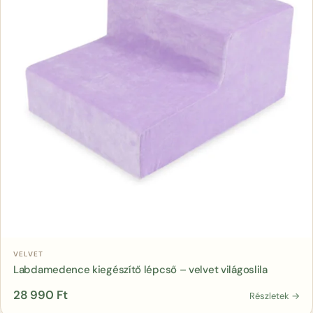
Kosárba
VELVET
Labdamedence kiegészítő lépcső – velvet világoslila
28 990
Ft
Részletek →