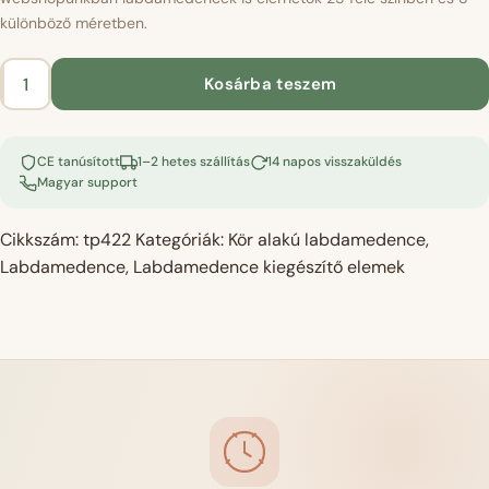
különböző méretben.
Kosárba teszem
Labdamedence
kiegészítő
ék
CE tanúsított
1–2 hetes szállítás
14 napos visszaküldés
–
Magyar support
velvet
világoslila
Cikkszám:
tp422
Kategóriák:
Kör alakú labdamedence
,
mennyiség
Labdamedence
,
Labdamedence kiegészítő elemek