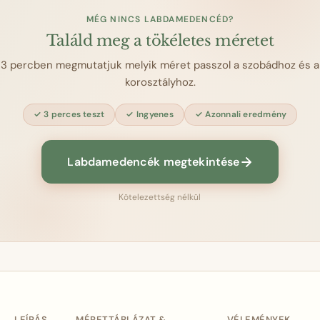
MÉG NINCS LABDAMEDENCÉD?
Találd meg a tökéletes méretet
3 percben megmutatjuk melyik méret passzol a szobádhoz és a
korosztályhoz.
3 perces teszt
Ingyenes
Azonnali eredmény
Labdamedencék megtekintése
Kötelezettség nélkül
LEÍRÁS
MÉRETTÁBLÁZAT &
VÉLEMÉNYEK