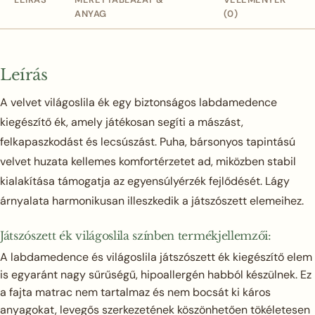
ANYAG
(0)
Leírás
A velvet világoslila ék egy biztonságos labdamedence
kiegészítő ék, amely játékosan segíti a mászást,
felkapaszkodást és lecsúszást. Puha, bársonyos tapintású
velvet huzata kellemes komfortérzetet ad, miközben stabil
kialakítása támogatja az egyensúlyérzék fejlődését. Lágy
árnyalata harmonikusan illeszkedik a játszószett elemeihez.
Játszószett ék világoslila színben termékjellemzői:
A labdamedence és világoslila játszószett ék kiegészítő elem
is egyaránt nagy sűrűségű, hipoallergén habból készülnek. Ez
a fajta matrac nem tartalmaz és nem bocsát ki káros
anyagokat, levegős szerkezetének köszönhetően tökéletesen