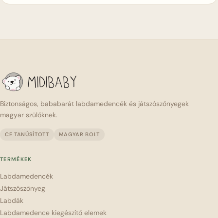
Biztonságos, bababarát labdamedencék és játszószőnyegek
magyar szülőknek.
CE TANÚSÍTOTT
MAGYAR BOLT
TERMÉKEK
Labdamedencék
Játszószőnyeg
Labdák
Labdamedence kiegészítő elemek