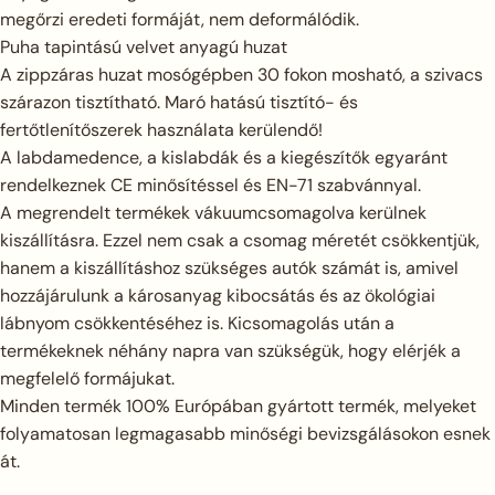
megőrzi eredeti formáját, nem deformálódik.
Puha tapintású velvet anyagú huzat
A zippzáras huzat mosógépben 30 fokon mosható, a szivacs
szárazon tisztítható. Maró hatású tisztító- és
fertőtlenítőszerek használata kerülendő!
A labdamedence, a kislabdák és a kiegészítők egyaránt
rendelkeznek CE minősítéssel és EN-71 szabvánnyal.
A megrendelt termékek vákuumcsomagolva kerülnek
kiszállításra. Ezzel nem csak a csomag méretét csökkentjük,
hanem a kiszállításhoz szükséges autók számát is, amivel
hozzájárulunk a károsanyag kibocsátás és az ökológiai
lábnyom csökkentéséhez is. Kicsomagolás után a
termékeknek néhány napra van szükségük, hogy elérjék a
megfelelő formájukat.
Minden termék 100% Európában gyártott termék, melyeket
folyamatosan legmagasabb minőségi bevizsgálásokon esnek
át.