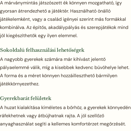
A márványmintás játszószett ék könnyen mozgatható, így
gyorsan átrendezhető a játéktér. Használható önálló
játékelemként, vagy a család igényei szerint más formákkal
kombinálva. Az építős, akadálypályás és szerepjátékok mind
jól kiegészíthetők egy ilyen elemmel.
Sokoldalú felhasználási lehetőségek
A nagyobb gyerekek számára már kihívást jelentő
pályaelemmé válik, míg a kisebbek kedvenc búvóhelye lehet.
A forma és a méret könnyen hozzáilleszthető bármilyen
játékkörnyezethez.
Gyerekbarát felületek
A huzat kialakítása kíméletes a bőrhöz, a gyerekek könnyedén
ráfekhetnek vagy átbújhatnak rajta. A jól szellőző
anyaghasználat segíti a kellemes komfortérzet megőrzését.