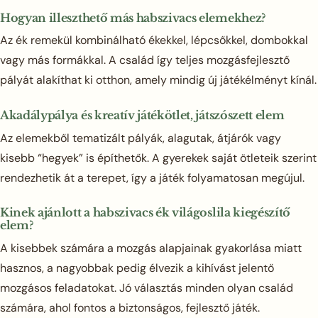
Hogyan illeszthető más habszivacs elemekhez?
Az ék remekül kombinálható ékekkel, lépcsőkkel, dombokkal
vagy más formákkal. A család így teljes mozgásfejlesztő
pályát alakíthat ki otthon, amely mindig új játékélményt kínál.
Akadálypálya és kreatív játékötlet, játszószett elem
Az elemekből tematizált pályák, alagutak, átjárók vagy
kisebb “hegyek” is építhetők. A gyerekek saját ötleteik szerint
rendezhetik át a terepet, így a játék folyamatosan megújul.
Kinek ajánlott a habszivacs ék világoslila kiegészítő
elem?
A kisebbek számára a mozgás alapjainak gyakorlása miatt
hasznos, a nagyobbak pedig élvezik a kihívást jelentő
mozgásos feladatokat. Jó választás minden olyan család
számára, ahol fontos a biztonságos, fejlesztő játék.