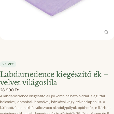
VELVET
Labdamedence kiegészítő ék –
velvet világoslila
28 990
Ft
A labdamedence kiegészítő ék jól kombinálható híddal, alagúttal,
bölcsővel, dombbal, lépcsővel, házikóval vagy szivacslappal is. A
különböző elemekből változatos akadálypályák építhetők, miközben
webshopunkban labdamedencék is elérhetők 25 féle színben és 8