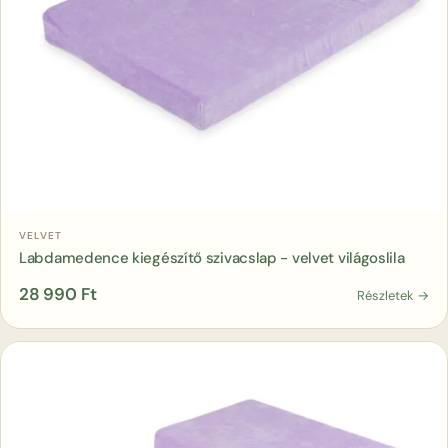
Kosárba
VELVET
Labdamedence kiegészítő szivacslap - velvet világoslila
28 990
Ft
Részletek →