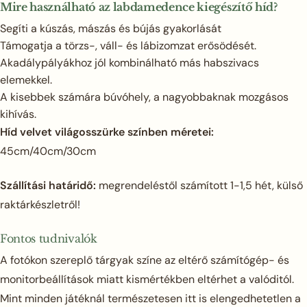
Mire használható az labdamedence kiegészítő híd?
Segíti a kúszás, mászás és bújás gyakorlását
Támogatja a törzs-, váll- és lábizomzat erősödését.
Akadálypályákhoz jól kombinálható más habszivacs
elemekkel.
A kisebbek számára búvóhely, a nagyobbaknak mozgásos
kihívás.
Híd velvet világosszürke színben méretei:
45cm/40cm/30cm
Szállítási határidő:
megrendeléstől számított 1-1,5 hét, külső
raktárkészletről!
Fontos tudnivalók
A fotókon szereplő tárgyak színe az eltérő számítógép- és
monitorbeállítások miatt kismértékben eltérhet a valóditól.
Mint minden játéknál természetesen itt is elengedhetetlen a