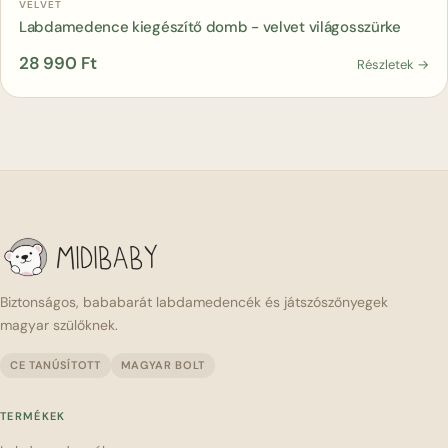
Kosárba
VELVET
Labdamedence kiegészítő domb - velvet világosszürke
28 990
Ft
Részletek →
Biztonságos, bababarát labdamedencék és játszószőnyegek
magyar szülőknek.
CE TANÚSÍTOTT
MAGYAR BOLT
TERMÉKEK