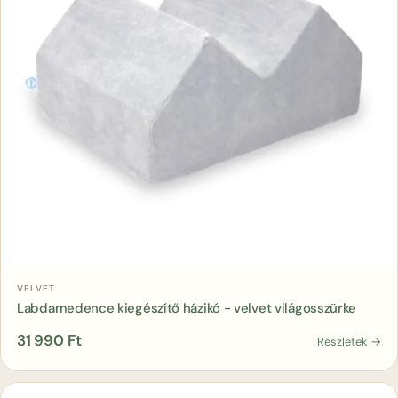
Kosárba
VELVET
Labdamedence kiegészítő házikó - velvet világosszürke
31 990
Ft
Részletek →