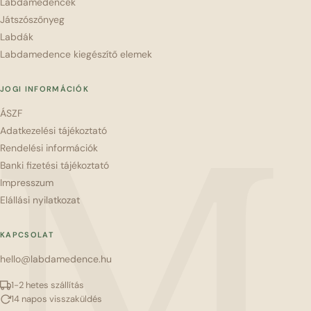
Labdamedencék
Játszószőnyeg
Labdák
Labdamedence kiegészítő elemek
JOGI INFORMÁCIÓK
ÁSZF
M
Adatkezelési tájékoztató
Rendelési információk
Banki fizetési tájékoztató
Impresszum
Elállási nyilatkozat
KAPCSOLAT
hello@labdamedence.hu
1-2 hetes szállítás
14 napos visszaküldés