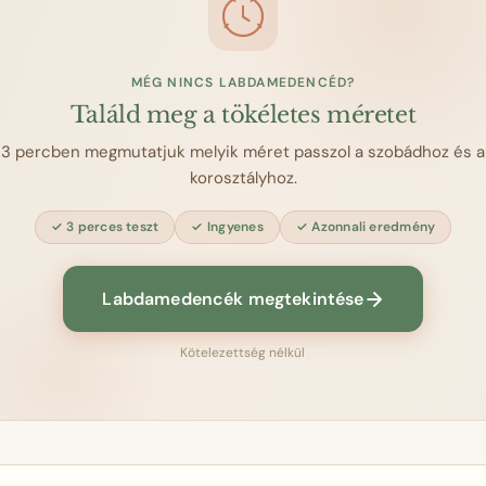
MÉG NINCS LABDAMEDENCÉD?
Találd meg a tökéletes méretet
3 percben megmutatjuk melyik méret passzol a szobádhoz és a
korosztályhoz.
3 perces teszt
Ingyenes
Azonnali eredmény
Labdamedencék megtekintése
Kötelezettség nélkül