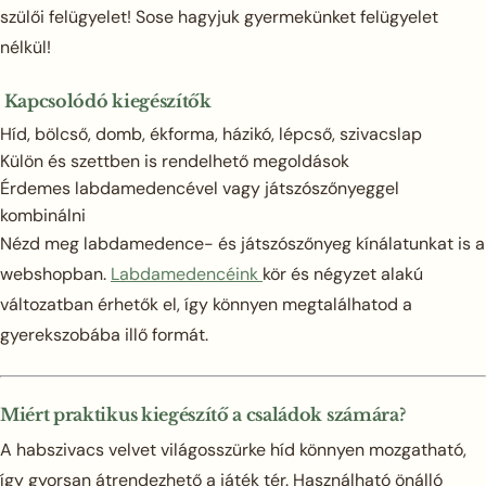
szülői felügyelet! Sose hagyjuk gyermekünket felügyelet
nélkül!
Kapcsolódó kiegészítők
Híd, bölcső, domb, ékforma, házikó, lépcső, szivacslap
Külön és szettben is rendelhető megoldások
Érdemes labdamedencével vagy játszószőnyeggel
kombinálni
Nézd meg labdamedence- és játszószőnyeg kínálatunkat is a
webshopban.
Labdamedencéink
kör és négyzet alakú
változatban érhetők el, így könnyen megtalálhatod a
gyerekszobába illő formát.
Miért praktikus kiegészítő a családok számára?
A habszivacs velvet világosszürke híd könnyen mozgatható,
így gyorsan átrendezhető a játék tér. Használható önálló