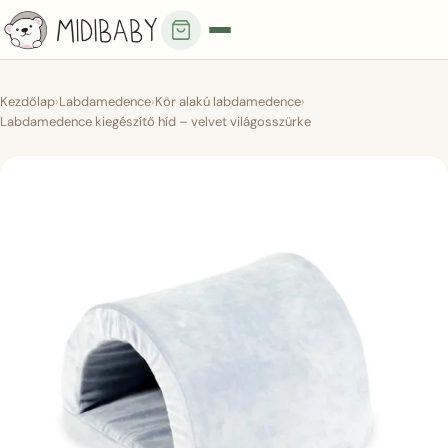
Kezdőlap
›
Labdamedence
›
Kör alakú labdamedence
›
Labdamedence kiegészítő híd – velvet világosszürke