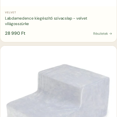
Kosárba
VELVET
Labdamedence kiegészítő szivacslap - velvet
világosszürke
28 990
Ft
Részletek →