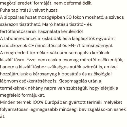
megőrzi eredeti formáját, nem deformálódik.
Puha tapintású velvet huzat
A zippzáras huzat mosógépben 30 fokon mosható, a szivacs
szárazon tisztítható. Maró hatású tisztító- és
fertőtlenítőszerek használata kerülendő!
A labdamedence, a kislabdák és a kiegészítők egyaránt
rendelkeznek CE minősítéssel és EN-71 tanúsítvánnyal.
A megrendelt termékek vákuumcsomagolva kerülnek
kiszállításra. Ezzel nem csak a csomag méretét csökkentjük,
hanem a kiszállításhoz szükséges autók számát is, amivel
hozzájárulunk a károsanyag kibocsátás és az ökológiai
lábnyom csökkentéséhez is. Kicsomagolás után a
termékeknek néhány napra van szükségük, hogy elérjék a
megfelelő formájukat.
Minden termék 100% Európában gyártott termék, melyeket
folyamatosan legmagasabb minőségi bevizsgálásokon esnek
át.