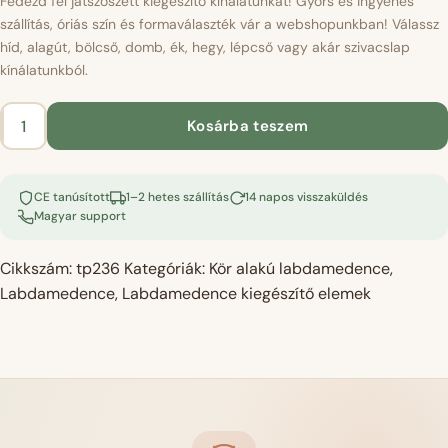
Fedezd fel játszószett kiegészítő kínálatunkat! Gyors és ingyenes
szállítás, óriás szín és formaválaszték vár a webshopunkban! Válassz
híd, alagút, bölcső, domb, ék, hegy, lépcső vagy akár szivacslap
kínálatunkból.
Kosárba teszem
Labdamedence
kiegészítő
híd
CE tanúsított
1–2 hetes szállítás
14 napos visszaküldés
–
Magyar support
velvet
világosszürke
Cikkszám:
tp236
Kategóriák:
Kör alakú labdamedence
,
mennyiség
Labdamedence
,
Labdamedence kiegészítő elemek