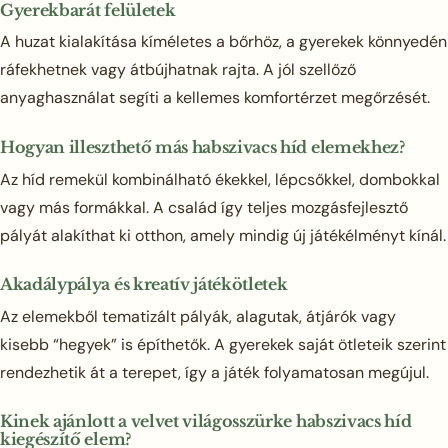
Gyerekbarát felületek
A huzat kialakítása kíméletes a bőrhöz, a gyerekek könnyedén
ráfekhetnek vagy átbújhatnak rajta. A jól szellőző
anyaghasználat segíti a kellemes komfortérzet megőrzését.
Hogyan illeszthető más habszivacs híd elemekhez?
Az híd remekül kombinálható ékekkel, lépcsőkkel, dombokkal
vagy más formákkal. A család így teljes mozgásfejlesztő
pályát alakíthat ki otthon, amely mindig új játékélményt kínál.
Akadálypálya és kreatív játékötletek
Az elemekből tematizált pályák, alagutak, átjárók vagy
kisebb “hegyek” is építhetők. A gyerekek saját ötleteik szerint
rendezhetik át a terepet, így a játék folyamatosan megújul.
Kinek ajánlott a velvet világosszürke habszivacs híd
kiegészítő elem?