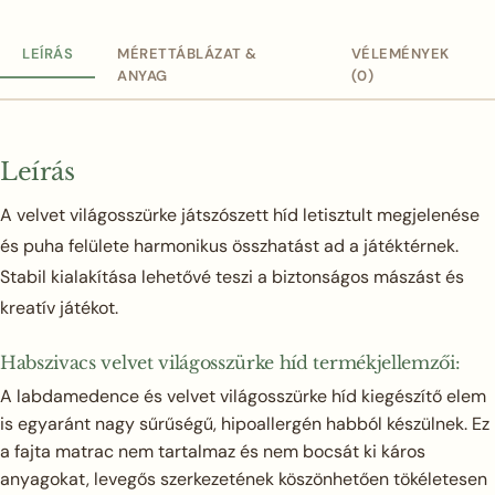
LEÍRÁS
MÉRETTÁBLÁZAT &
VÉLEMÉNYEK
ANYAG
(0)
Leírás
A velvet világosszürke játszószett híd letisztult megjelenése
és puha felülete harmonikus összhatást ad a játéktérnek.
Stabil kialakítása lehetővé teszi a biztonságos mászást és
kreatív játékot.
Habszivacs velvet világosszürke híd termékjellemzői:
A labdamedence és velvet világosszürke híd kiegészítő elem
is egyaránt nagy sűrűségű, hipoallergén habból készülnek. Ez
a fajta matrac nem tartalmaz és nem bocsát ki káros
anyagokat, levegős szerkezetének köszönhetően tökéletesen