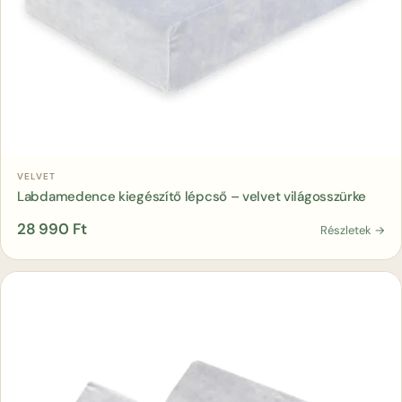
Kosárba
VELVET
Labdamedence kiegészítő lépcső – velvet világosszürke
28 990
Ft
Részletek →