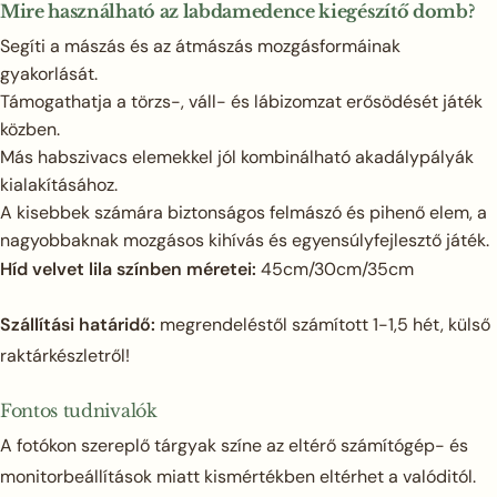
Mire használható az labdamedence kiegészítő domb?
Segíti a mászás és az átmászás mozgásformáinak
gyakorlását.
Támogathatja a törzs-, váll- és lábizomzat erősödését játék
közben.
Más habszivacs elemekkel jól kombinálható akadálypályák
kialakításához.
A kisebbek számára biztonságos felmászó és pihenő elem, a
nagyobbaknak mozgásos kihívás és egyensúlyfejlesztő játék.
Híd velvet lila színben méretei:
45cm/30cm/35cm
Szállítási határidő:
megrendeléstől számított 1-1,5 hét, külső
raktárkészletről!
Fontos tudnivalók
A fotókon szereplő tárgyak színe az eltérő számítógép- és
monitorbeállítások miatt kismértékben eltérhet a valóditól.