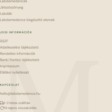
Labdamedencék
Játszószőnyeg
Labdák
Labdamedence kiegészítő elemek
JOGI INFORMÁCIÓK
ÁSZF
M
Adatkezelési tájékoztató
Rendelési információk
Banki fizetési tájékoztató
Impresszum
Elállási nyilatkozat
KAPCSOLAT
hello@labdamedence.hu
1-2 hetes szállítás
14 napos visszaküldés