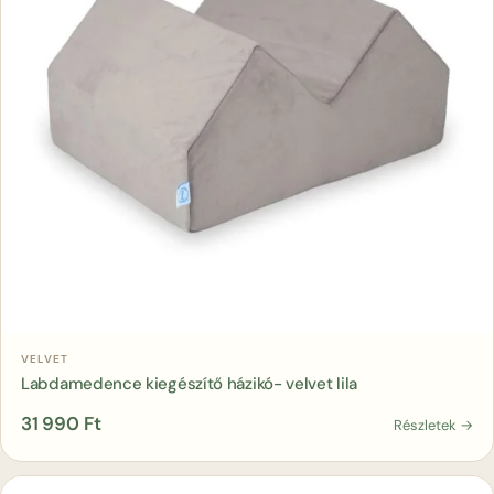
Kosárba
VELVET
Labdamedence kiegészítő házikó- velvet lila
31 990
Ft
Részletek →