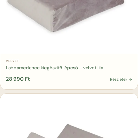
Kosárba
VELVET
Labdamedence kiegészítő lépcső – velvet lila
28 990
Ft
Részletek →