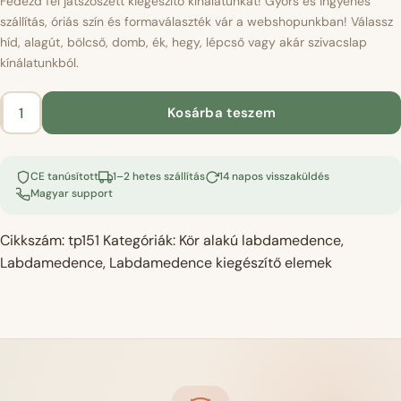
Fedezd fel játszószett kiegészítő kínálatunkat! Gyors és ingyenes
szállítás, óriás szín és formaválaszték vár a webshopunkban! Válassz
híd, alagút, bölcső, domb, ék, hegy, lépcső vagy akár szivacslap
kínálatunkból.
Kosárba teszem
Labdamedence
kiegészítő
domb
CE tanúsított
1–2 hetes szállítás
14 napos visszaküldés
-
Magyar support
velvet
lila
Cikkszám:
tp151
Kategóriák:
Kör alakú labdamedence
,
mennyiség
Labdamedence
,
Labdamedence kiegészítő elemek