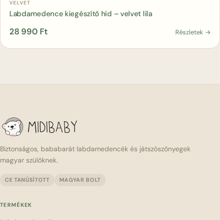
Kosárba
VELVET
Labdamedence kiegészítő híd – velvet lila
28 990
Ft
Részletek →
Biztonságos, bababarát labdamedencék és játszószőnyegek
magyar szülőknek.
CE TANÚSÍTOTT
MAGYAR BOLT
TERMÉKEK