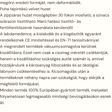
megőrzi eredeti formáját, nem deformálódik.
Puha tapintású velvet huzat
A zippzáras huzat mosógépben 30 fokon mosható, a szivacs
szárazon tisztítható. Maró hatású tisztító- és
fertőtlenítőszerek használata kerülendő!
A labdamedence, a kislabdák és a kiegészítők egyaránt
rendelkeznek CE minősítéssel és EN-71 tanúsítvánnyal.
A megrendelt termékek vákuumcsomagolva kerülnek
kiszállításra. Ezzel nem csak a csomag méretét csökkentjük,
hanem a kiszállításhoz szükséges autók számát is, amivel
hozzájárulunk a károsanyag kibocsátás és az ökológiai
lábnyom csökkentéséhez is. Kicsomagolás után a
termékeknek néhány napra van szükségük, hogy elérjék a
megfelelő formájukat.
Minden termék 100% Európában gyártott termék, melyeket
folyamatosan legmagasabb minőségi bevizsgálásokon esnek
át.