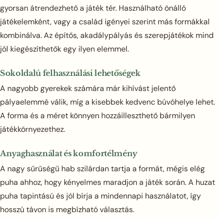
gyorsan átrendezhető a játék tér. Használható önálló
játékelemként, vagy a család igényei szerint más formákkal
kombinálva. Az építős, akadálypályás és szerepjátékok mind
jól kiegészíthetők egy ilyen elemmel.
Sokoldalú felhasználási lehetőségek
A nagyobb gyerekek számára már kihívást jelentő
pályaelemmé válik, míg a kisebbek kedvenc búvóhelye lehet.
A forma és a méret könnyen hozzáilleszthető bármilyen
játékkörnyezethez.
Anyaghasználat és komfortélmény
A nagy sűrűségű hab szilárdan tartja a formát, mégis elég
puha ahhoz, hogy kényelmes maradjon a játék során. A huzat
puha tapintású és jól bírja a mindennapi használatot, így
hosszú távon is megbízható választás.