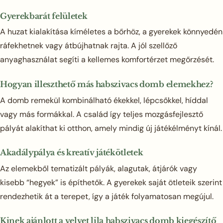
Gyerekbarát felületek
A huzat kialakítása kíméletes a bőrhöz, a gyerekek könnyedén
ráfekhetnek vagy átbújhatnak rajta. A jól szellőző
anyaghasználat segíti a kellemes komfortérzet megőrzését.
Hogyan illeszthető más habszivacs domb elemekhez?
A domb remekül kombinálható ékekkel, lépcsőkkel, híddal
vagy más formákkal. A család így teljes mozgásfejlesztő
pályát alakíthat ki otthon, amely mindig új játékélményt kínál.
Akadálypálya és kreatív játékötletek
Az elemekből tematizált pályák, alagutak, átjárók vagy
kisebb “hegyek” is építhetők. A gyerekek saját ötleteik szerint
rendezhetik át a terepet, így a játék folyamatosan megújul.
Kinek ajánlott a velvet lila habszivacs domb kiegészítő