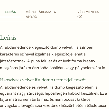
LEÍRÁS
MÉRETTÁBLÁZAT &
VÉLEMÉNYEK
ANYAG
(0)
Leírás
A labdamedence kiegészítő domb velvet lila színben
karakteres színével izgalmas kiegészítője lehet a
játszószettnek. A puha felület és az ívelt forma kreatív
mozgásos játékra ösztönöz, önállóan vagy pályaelemként is.
Habszivacs velvet lila domb termékjellemzői:
A labdamedence és velvet lila domb kiegészítő elem is
egyaránt nagy sűrűségű, hipoallergén habból készülnek. Ez a
fajta matrac nem tartalmaz és nem bocsát ki káros
anyagokat, levegős szerkezetének köszönhetően tökéletesen