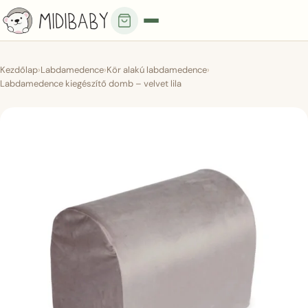
Kezdőlap
›
Labdamedence
›
Kör alakú labdamedence
›
Labdamedence kiegészítő domb – velvet lila