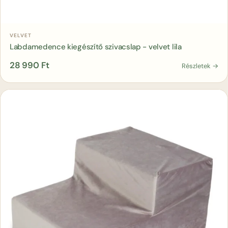
Kosárba
VELVET
Labdamedence kiegészítő szivacslap - velvet lila
28 990
Ft
Részletek →