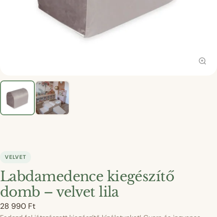
VELVET
Labdamedence kiegészítő
domb – velvet lila
28 990
Ft