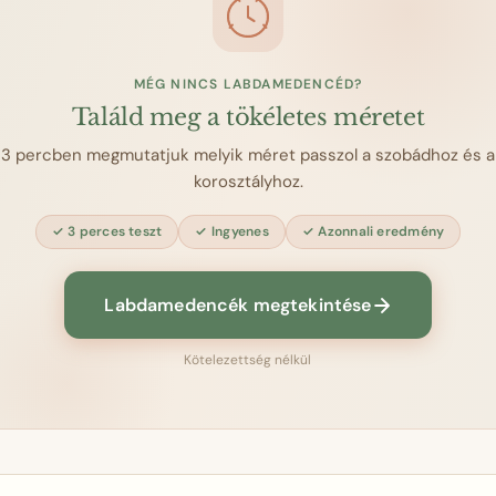
MÉG NINCS LABDAMEDENCÉD?
Találd meg a tökéletes méretet
3 percben megmutatjuk melyik méret passzol a szobádhoz és a
korosztályhoz.
3 perces teszt
Ingyenes
Azonnali eredmény
Labdamedencék megtekintése
Kötelezettség nélkül