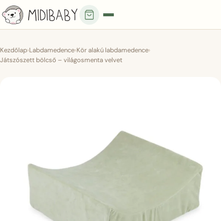
Kezdőlap
›
Labdamedence
›
Kör alakú labdamedence
›
Játszószett bölcső – világosmenta velvet