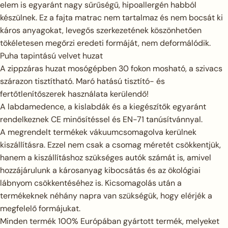
elem is egyaránt nagy sűrűségű, hipoallergén habból
készülnek. Ez a fajta matrac nem tartalmaz és nem bocsát ki
káros anyagokat, levegős szerkezetének köszönhetően
tökéletesen megőrzi eredeti formáját, nem deformálódik.
Puha tapintású velvet huzat
A zippzáras huzat mosógépben 30 fokon mosható, a szivacs
szárazon tisztítható. Maró hatású tisztító- és
fertőtlenítőszerek használata kerülendő!
A labdamedence, a kislabdák és a kiegészítők egyaránt
rendelkeznek CE minősítéssel és EN-71 tanúsítvánnyal.
A megrendelt termékek vákuumcsomagolva kerülnek
kiszállításra. Ezzel nem csak a csomag méretét csökkentjük,
hanem a kiszállításhoz szükséges autók számát is, amivel
hozzájárulunk a károsanyag kibocsátás és az ökológiai
lábnyom csökkentéséhez is. Kicsomagolás után a
termékeknek néhány napra van szükségük, hogy elérjék a
megfelelő formájukat.
Minden termék 100% Európában gyártott termék, melyeket