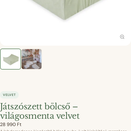
VELVET
Játszószett bölcső –
világosmenta velvet
28 990
Ft