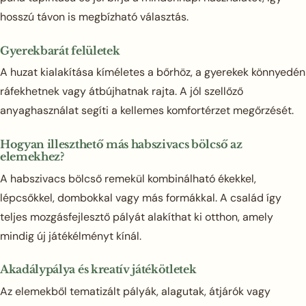
hosszú távon is megbízható választás.
Gyerekbarát felületek
A huzat kialakítása kíméletes a bőrhöz, a gyerekek könnyedén
ráfekhetnek vagy átbújhatnak rajta. A jól szellőző
anyaghasználat segíti a kellemes komfortérzet megőrzését.
Hogyan illeszthető más habszivacs bölcső az
elemekhez?
A habszivacs bölcső remekül kombinálható ékekkel,
lépcsőkkel, dombokkal vagy más formákkal. A család így
teljes mozgásfejlesztő pályát alakíthat ki otthon, amely
mindig új játékélményt kínál.
Akadálypálya és kreatív játékötletek
Az elemekből tematizált pályák, alagutak, átjárók vagy