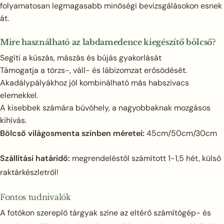
folyamatosan legmagasabb minőségi bevizsgálásokon esnek
át.
Mire használható az labdamedence kiegészítő bölcső?
Segíti a kúszás, mászás és bújás gyakorlását
Támogatja a törzs-, váll- és lábizomzat erősödését.
Akadálypályákhoz jól kombinálható más habszivacs
elemekkel.
A kisebbek számára búvóhely, a nagyobbaknak mozgásos
kihívás.
Bölcső világosmenta színben méretei:
45cm/50cm/30cm
Szállítási határidő:
megrendeléstől számított 1-1,5 hét, külső
raktárkészletről!
Fontos tudnivalók
A fotókon szereplő tárgyak színe az eltérő számítógép- és