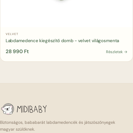
Kosárba
VELVET
Labdamedence kiegészítő domb - velvet világosmenta
28 990
Ft
Részletek →
Biztonságos, bababarát labdamedencék és játszószőnyegek
magyar szülőknek.