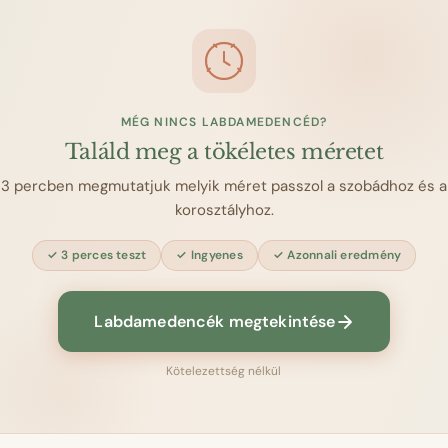
MÉG NINCS LABDAMEDENCÉD?
Találd meg a tökéletes méretet
3 percben megmutatjuk melyik méret passzol a szobádhoz és a
korosztályhoz.
3 perces teszt
Ingyenes
Azonnali eredmény
Labdamedencék megtekintése
Kötelezettség nélkül