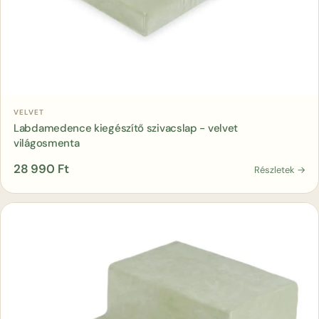
Kosárba
VELVET
Labdamedence kiegészítő szivacslap - velvet
világosmenta
28 990
Ft
Részletek →