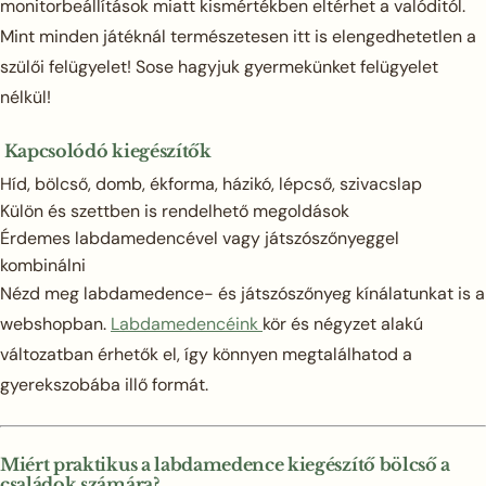
monitorbeállítások miatt kismértékben eltérhet a valóditól.
Mint minden játéknál természetesen itt is elengedhetetlen a
szülői felügyelet! Sose hagyjuk gyermekünket felügyelet
nélkül!
Kapcsolódó kiegészítők
Híd, bölcső, domb, ékforma, házikó, lépcső, szivacslap
Külön és szettben is rendelhető megoldások
Érdemes labdamedencével vagy játszószőnyeggel
kombinálni
Nézd meg labdamedence- és játszószőnyeg kínálatunkat is a
webshopban.
Labdamedencéink
kör és négyzet alakú
változatban érhetők el, így könnyen megtalálhatod a
gyerekszobába illő formát.
Miért praktikus a labdamedence kiegészítő bölcső a
családok számára?