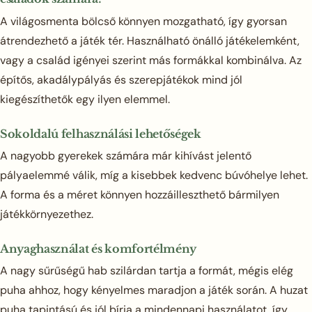
A világosmenta bölcső könnyen mozgatható, így gyorsan
átrendezhető a játék tér. Használható önálló játékelemként,
vagy a család igényei szerint más formákkal kombinálva. Az
építős, akadálypályás és szerepjátékok mind jól
kiegészíthetők egy ilyen elemmel.
Sokoldalú felhasználási lehetőségek
A nagyobb gyerekek számára már kihívást jelentő
pályaelemmé válik, míg a kisebbek kedvenc búvóhelye lehet.
A forma és a méret könnyen hozzáilleszthető bármilyen
játékkörnyezethez.
Anyaghasználat és komfortélmény
A nagy sűrűségű hab szilárdan tartja a formát, mégis elég
puha ahhoz, hogy kényelmes maradjon a játék során. A huzat
puha tapintású és jól bírja a mindennapi használatot, így