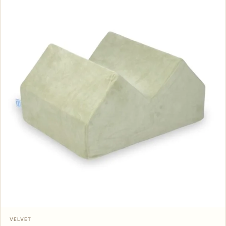
Kosárba
VELVET