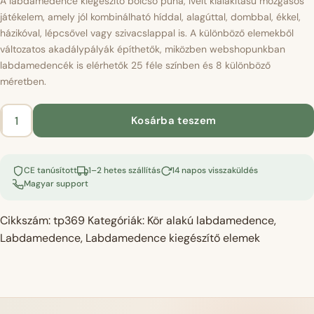
A labdamedence kiegészítő bölcső puha, ívelt kialakítású mozgásos
játékelem, amely jól kombinálható híddal, alagúttal, dombbal, ékkel,
házikóval, lépcsővel vagy szivacslappal is. A különböző elemekből
változatos akadálypályák építhetők, miközben webshopunkban
labdamedencék is elérhetők 25 féle színben és 8 különböző
méretben.
Kosárba teszem
Játszószett
bölcső
-
CE tanúsított
1–2 hetes szállítás
14 napos visszaküldés
világosmenta
Magyar support
velvet
mennyiség
Cikkszám:
tp369
Kategóriák:
Kör alakú labdamedence
,
Labdamedence
,
Labdamedence kiegészítő elemek