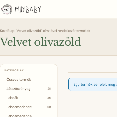
Kezdőlap
›
“Velvet olivazöld” címkével rendelkező termékek
Velvet olivazöld
KATEGÓRIÁK
Összes termék
Egy termék se felelt meg 
Játszószőnyeg
28
Labdák
35
Labdamedence
169
Labdamedence