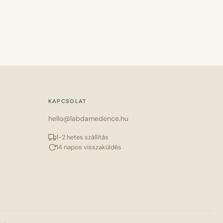
KAPCSOLAT
hello@labdamedence.hu
1-2 hetes szállítás
14 napos visszaküldés