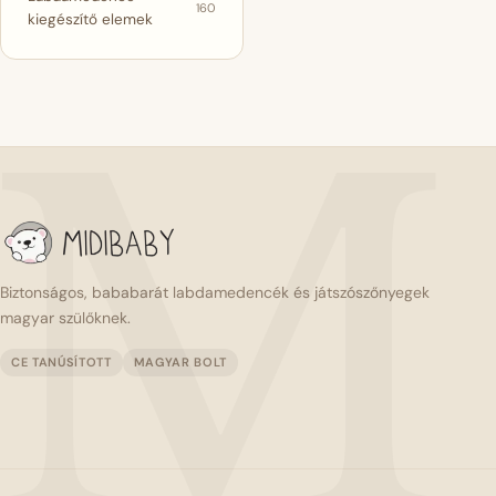
160
kiegészítő elemek
M
Biztonságos, bababarát labdamedencék és játszószőnyegek
magyar szülőknek.
CE TANÚSÍTOTT
MAGYAR BOLT