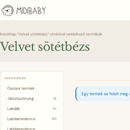
Kezdőlap
›
“Velvet sötétbézs” címkével rendelkező termékek
Velvet sötétbézs
KATEGÓRIÁK
Összes termék
Egy termék se felelt meg 
Játszószőnyeg
28
Labdák
35
Labdamedence
169
Labdamedence