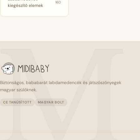
160
kiegészítő elemek
M
Biztonságos, bababarát labdamedencék és játszószőnyegek
magyar szülőknek.
CE TANÚSÍTOTT
MAGYAR BOLT