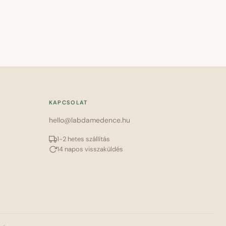
KAPCSOLAT
hello@labdamedence.hu
1-2 hetes szállítás
14 napos visszaküldés